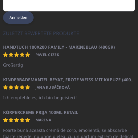
Anmelden
ZULETZT BEWERTETE PRODUKTE
HANDTUCH 100X200 FAMILY - MARINEBLAU (480GR)
PAVEL ČÍŽEK
Großartig
KINDERBADEMANTEL BEYAZ, FROTE WEISS MIT KAPUZE (400GR)
JANA KUBÁČKOVÁ
Ich empfehle es, ich bin begeistert!
KÖRPERCREME PRIJA 100ML RETAIL
MARINA
Foarte bună aceasta cremă de corp, emolientă, se absoarbe
foarte repede, nu unge pielea, cu un parfum extrem de delicat.