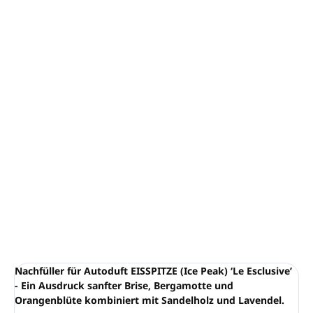
−
+
In den Warenkorb
Ein sanfter Hauch von Zitrone, Bergamotte und
Orangenblüte, gemischt mit Sandelholz und
Lavendel.
Sie bestehen aus einem innovativen Polymer, das für
die allmähliche Freisetzung des Duftes sorgt.
Mit langanhaltender Wirkung, ohne Flecken zu
hinterlassen oder Gegenstände zu beschädigen.
DETAILLIERTE INFORMATIONEN
FRAGEN
ANSEHEN
Nachfüller für Autoduft EISSPITZE (Ice Peak) ‘Le Esclusive’
- Ein Ausdruck sanfter Brise, Bergamotte und
Orangenblüte kombiniert mit Sandelholz und Lavendel.