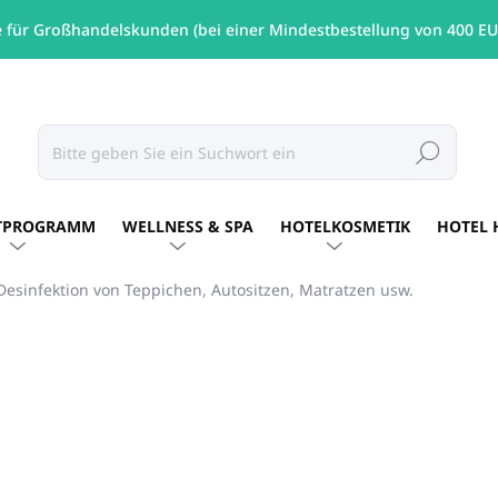
e für Großhandelskunden (bei einer Mindestbestellung von 400 EU
Suchen
TPROGRAMM
WELLNESS & SPA
HOTELKOSMETIK
HOTEL 
esinfektion von Teppichen, Autositzen, Matratzen usw.
MARKE:
ALLEGRINI ITALY
€36,17
/ St
€29,41 ohne MwSt.
Verkaufspreis:
AUF LAGER
(4 ST)