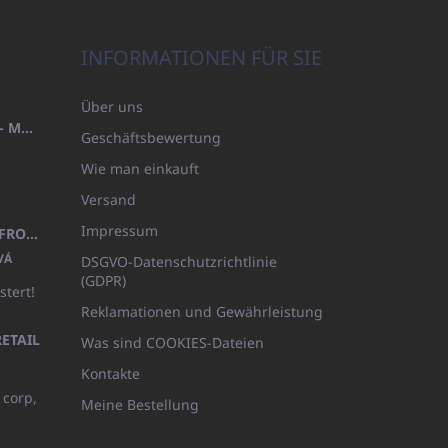
INFORMATIONEN FÜR SIE
Über uns
HANDTUCH 100X200 FAMILY - MARINEBLAU (480GR)
Geschäftsbewertung
Wie man einkauft
Versand
Impressum
KINDERBADEMANTEL BEYAZ, FROTE WEISS MIT KAPUZE (400GR)
VÁ
DSGVO-Datenschutzrichtlinie
(GDPR)
stert!
Reklamationen und Gewährleistung
ETAIL
Was sind COOKIES-Dateien
Kontakte
 corp,
Meine Bestellung