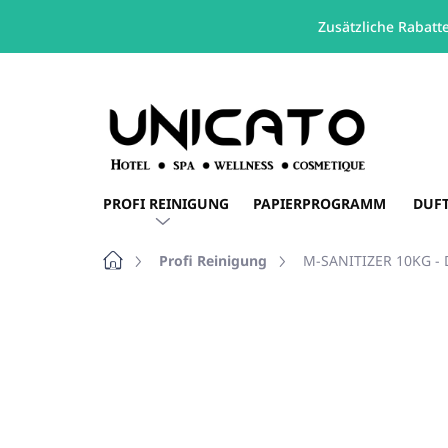
Zusätzliche Rabatt
Zum
Inhalt
springen
PROFI REINIGUNG
PAPIERPROGRAMM
DUF
Startseite
Profi Reinigung
M-SANITIZER 10KG - D
Nicht bewertet
Bewertungsdetails