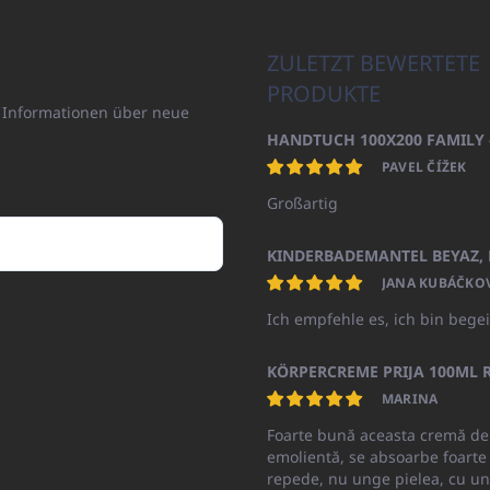
ZULETZT BEWERTETE
PRODUKTE
n Informationen über neue
PAVEL ČÍŽEK
Großartig
JANA KUBÁČKO
Ich empfehle es, ich bin begei
KÖRPERCREME PRIJA 100ML R
MARINA
Foarte bună aceasta cremă de
emolientă, se absoarbe foarte
repede, nu unge pielea, cu un