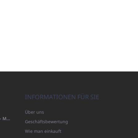
INFORMATIONEN FÜR SIE
Über uns
HANDTUCH 100X200 FAMILY - MARINEBLAU (480GR)
Geschäftsbewertung
Wie man einkauft