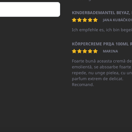
JANA KUBÁČKO
Ich empfehle es, ich bin begei
KÖRPERCREME PRIJA 100ML R
MARINA
Foarte bună aceasta cremă de
emolientă, se absoarbe foarte
repede, nu unge pielea, cu un
parfum extrem de delicat.
Recomand.