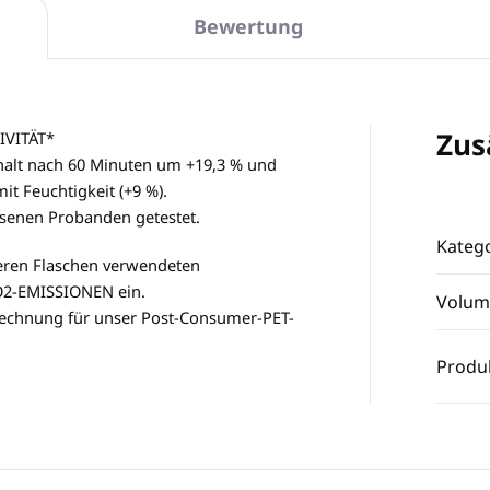
Bewertung
Zus
VITÄT*
halt nach 60 Minuten um +19,3 % und
it Feuchtigkeit (+9 %).
senen Probanden getestet.
Katego
seren Flaschen verwendeten
CO2-EMISSIONEN ein.
Volum
rechnung für unser Post-Consumer-PET-
Produ