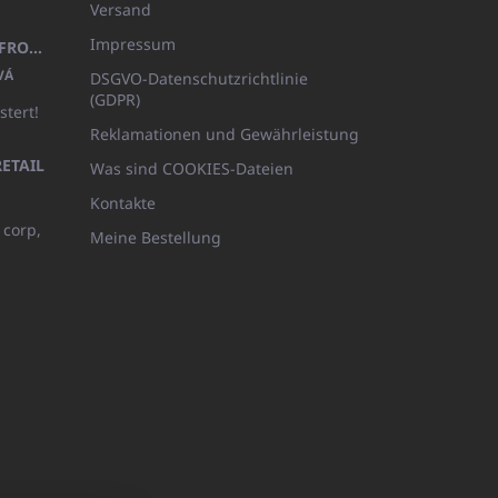
Versand
Impressum
KINDERBADEMANTEL BEYAZ, FROTE WEISS MIT KAPUZE (400GR)
VÁ
DSGVO-Datenschutzrichtlinie
(GDPR)
stert!
Reklamationen und Gewährleistung
ETAIL
Was sind COOKIES-Dateien
Kontakte
 corp,
Meine Bestellung