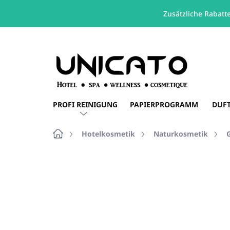
Zusätzliche Rabatt
Zum
Inhalt
springen
PROFI REINIGUNG
PAPIERPROGRAMM
DUF
Startseite
Hotelkosmetik
Naturkosmetik
Nicht bewertet
Bewertungsdetails