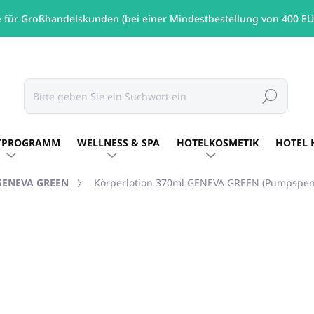
e für Großhandelskunden (bei einer Mindestbestellung von 400 EU
Suchen
TPROGRAMM
WELLNESS & SPA
HOTELKOSMETIK
HOTEL 
GENEVA GREEN
Körperlotion 370ml GENEVA GREEN (Pumpspen
MARKE:
GENEVA GREEN
€7,77
/ St
€6,32 ohne MwSt.
Verkaufspreis:
AUF LAGER
(47 ST)