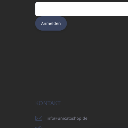
Anmelden
KONTAKT
info
@
unicatoshop.de