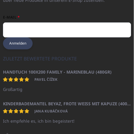
über neue Produkte in unserem E-Shop zusenden.
E-MAIL
Anmelden
ZULETZT BEWERTETE PRODUKTE
HANDTUCH 100X200 FAMILY - MARINEBLAU (480GR)
PAVEL ČÍŽEK
Großartig
KINDERBADEMANTEL BEYAZ, FROTE WEISS MIT KAPUZE (400GR)
JANA KUBÁČKOVÁ
Ich empfehle es, ich bin begeistert!