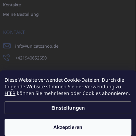
Kontakte
Meine Bestellung
KONTAKT
info
@
unicatoshop.de
+421940652650
Diese Website verwendet Cookie-Dateien. Durch die
folgende Website stimmen Sie der Verwendung zu.
UNICATO.sk
UNICATOshop.cz
UNICATO.at
UNICATO.hu
HIER
können Sie mehr lesen oder Cookies abonnieren.
UNICATOshop.pl
Einstellungen
Copyright 2026
UNICATOshop.de
. Alle Rechte vorbehalten.
Cookie-
Einstellungen ändern
Akzeptieren
Zusätzliche Rabatte für Großhandelskunden (bei einer
Mindestbestellung von 400 EUR)
✕
Erstellt von Shoptet