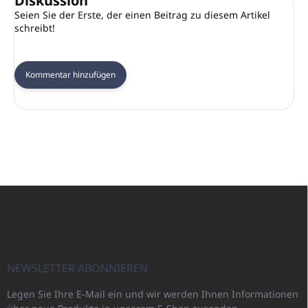
Diskussion
Seien Sie der Erste, der einen Beitrag zu diesem Artikel
schreibt!
Kommentar hinzufügen
F
u
ß
z
e
i
NEWSLETTER ABONNIEREN
l
Legen Sie Ihre E-Mail ein und wir werden Ihnen Informationen
e