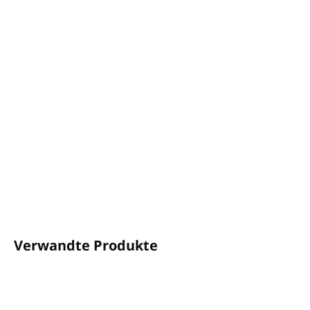
−
+
In den Warenkorb
Körperlotion SENSE
Inhalt: 360 ml
Der Spender passt in den
CLICK-ON
-Halter
Frischer Duft nach grünem Tee und Gurke
Neue Formel mit CPNP-Zertifikat
Hergestellt in der EU
DETAILLIERTE INFORMATIONEN
FRAGEN
ANSEHEN
Verwandte Produkte