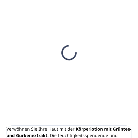
AUF LAGER
(88 ST)
CLICK-ON Halter für
Pumpspender 360ml,
schwarz
€5,10
€4,15 ohne MwSt.
In den Warenkorb
Verwöhnen Sie Ihre Haut mit der
Körperlotion mit Grüntee-
und Gurkenextrakt.
Die feuchtigkeitsspendende und