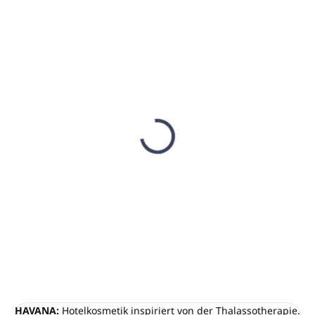
AUF LAGER
AUF LAGER
(2951 ST)
(59 ST)
Körpercreme 30ml
Körpercreme 300ml
HAVANA
HAVANA
(Pumpspender)
€0,37
€4,77
€0,30 ohne MwSt.
€3,88 ohne MwSt.
In den Warenkorb
In den Warenkorb
HAVANA:
Hotelkosmetik inspiriert von der Thalassotherapie.