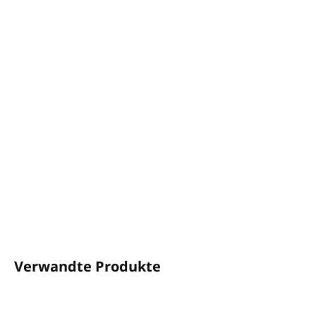
−
+
In den Warenkorb
Feuchtigkeitsspendende Körper- und Handcreme
HAVANA
Volumen:
5L
Angereichert mit organischen Mineralien und
Spurenelementen
Eine von der Thalassotherapie inspirierte Linie
100 % HERGESTELLT IN ITALIEN
DETAILLIERTE INFORMATIONEN
FRAGEN
ANSEHEN
Verwandte Produkte