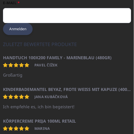
E-MAIL
Anmelden
ZULETZT BEWERTETE PRODUKTE
HANDTUCH 100X200 FAMILY - MARINEBLAU (480GR)
PAVEL ČÍŽEK
Großartig
KINDERBADEMANTEL BEYAZ, FROTE WEISS MIT KAPUZE (400GR)
JANA KUBÁČKOVÁ
Ich empfehle es, ich bin begeistert!
KÖRPERCREME PRIJA 100ML RETAIL
MARINA