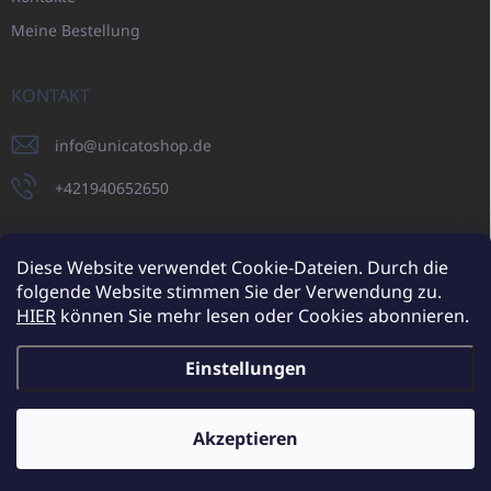
Meine Bestellung
KONTAKT
info
@
unicatoshop.de
+421940652650
Diese Website verwendet Cookie-Dateien. Durch die
folgende Website stimmen Sie der Verwendung zu.
UNICATO.sk
UNICATOshop.cz
UNICATO.at
UNICATO.hu
HIER
können Sie mehr lesen oder Cookies abonnieren.
UNICATOshop.pl
Einstellungen
Copyright 2026
UNICATOshop.de
. Alle Rechte vorbehalten.
Cookie-
Einstellungen ändern
Akzeptieren
Zusätzliche Rabatte für Großhandelskunden (bei einer
Mindestbestellung von 400 EUR)
✕
Erstellt von Shoptet
Mehr erfahren