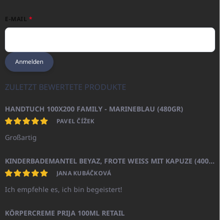
E-MAIL
Anmelden
ZULETZT BEWERTETE PRODUKTE
HANDTUCH 100X200 FAMILY - MARINEBLAU (480GR)
PAVEL ČÍŽEK
Großartig
KINDERBADEMANTEL BEYAZ, FROTE WEISS MIT KAPUZE (400GR)
JANA KUBÁČKOVÁ
Ich empfehle es, ich bin begeistert!
KÖRPERCREME PRIJA 100ML RETAIL