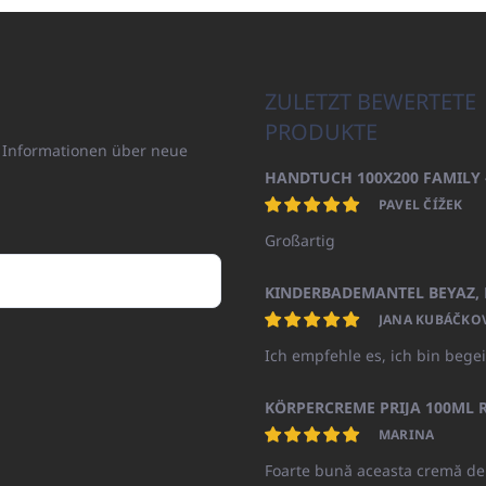
ZULETZT BEWERTETE
PRODUKTE
n Informationen über neue
PAVEL ČÍŽEK
Großartig
JANA KUBÁČKO
Ich empfehle es, ich bin begei
KÖRPERCREME PRIJA 100ML R
MARINA
Foarte bună aceasta cremă de