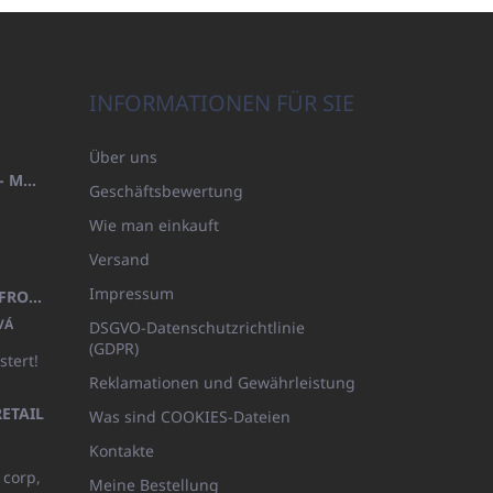
INFORMATIONEN FÜR SIE
Über uns
HANDTUCH 100X200 FAMILY - MARINEBLAU (480GR)
Geschäftsbewertung
Wie man einkauft
Versand
Impressum
KINDERBADEMANTEL BEYAZ, FROTE WEISS MIT KAPUZE (400GR)
VÁ
DSGVO-Datenschutzrichtlinie
(GDPR)
stert!
Reklamationen und Gewährleistung
ETAIL
Was sind COOKIES-Dateien
Kontakte
 corp,
Meine Bestellung