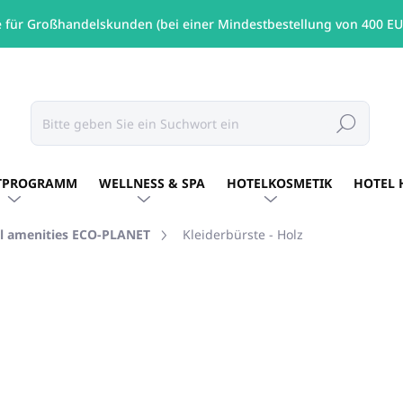
e für Großhandelskunden (bei einer Mindestbestellung von 400 EU
Suchen
TPROGRAMM
WELLNESS & SPA
HOTELKOSMETIK
HOTEL 
l amenities ECO-PLANET
Kleiderbürste - Holz
€4,75
/ St
€3,86 ohne MwSt.
Verkaufspreis:
AUF LAGER
(341 ST)