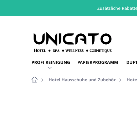
Zusätzliche Rabatt
Zum
Inhalt
springen
PROFI REINIGUNG
PAPIERPROGRAMM
DUF
Startseite
Hotel Hausschuhe und Zubehör
Hote
Nicht bewertet
Bewertungsdetails