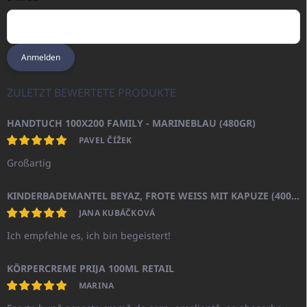
Anmelden
ZULETZT BEWERTETE PRODUKTE
HANDTUCH 100X200 FAMILY - MARINEBLAU (480GR)
PAVEL ČÍŽEK
Großartig
KINDERBADEMANTEL BEYAZ, FROTE WEISS MIT KAPUZE (400GR)
JANA KUBÁČKOVÁ
Ich empfehle es, ich bin begeistert!
KÖRPERCREME PRIJA 100ML RETAIL
MARINA