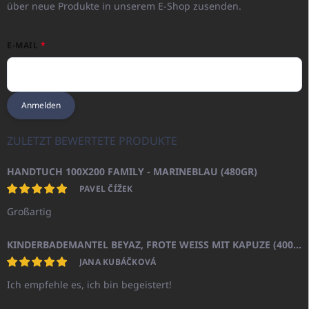
über neue Produkte in unserem E-Shop zusenden.
E-MAIL
Anmelden
ZULETZT BEWERTETE PRODUKTE
HANDTUCH 100X200 FAMILY - MARINEBLAU (480GR)
PAVEL ČÍŽEK
Großartig
KINDERBADEMANTEL BEYAZ, FROTE WEISS MIT KAPUZE (400GR)
JANA KUBÁČKOVÁ
Ich empfehle es, ich bin begeistert!