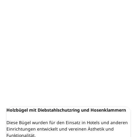
−
+
In den Warenkorb
Holzbügel mit Diebstahlschutzring und Hosenclips
Paket enthält 10 Bügel
Material: dunkles Holz, verchromte Stahlclips
Schulterschlitze, Hosen- und Rockclips
Ringdurchmesser 38 mm
DETAILLIERTE INFORMATIONEN
FRAGEN
ANSEHEN
Holzbügel mit Diebstahlschutzring und Hosenklammern
Diese Bügel wurden für den Einsatz in Hotels und anderen
Einrichtungen entwickelt und vereinen Ästhetik und
Funktionalität.