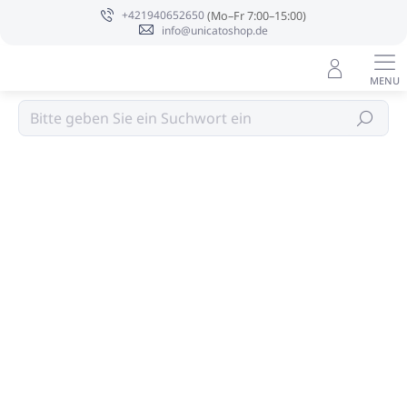
Zum
+421940652650
Inhalt
info@unicatoshop.de
springen
Zimmerausstattung
Suchen
Bewertungsdetails
Nicht bewertet