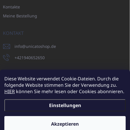
Kontakte
Meine Bestellung
KONTAKT
info
@
unicatoshop.de
+421940652650
Diese Website verwendet Cookie-Dateien. Durch die
folgende Website stimmen Sie der Verwendung zu.
UNICATO.sk
UNICATOshop.cz
UNICATO.at
UNICATO.hu
HIER
können Sie mehr lesen oder Cookies abonnieren.
UNICATOshop.pl
Einstellungen
Copyright 2026
UNICATOshop.de
. Alle Rechte vorbehalten.
Cookie-
Einstellungen ändern
Akzeptieren
Zusätzliche Rabatte für Großhandelskunden (bei einer
Mindestbestellung von 400 EUR)
✕