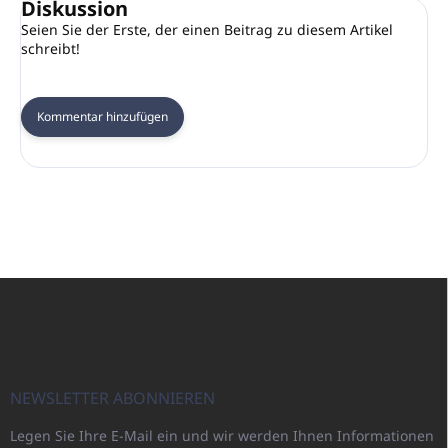
Diskussion
Seien Sie der Erste, der einen Beitrag zu diesem Artikel
schreibt!
Kommentar hinzufügen
F
u
ß
z
e
i
NEWSLETTER ABONNIEREN
l
Legen Sie Ihre E-Mail ein und wir werden Ihnen Informationen
e