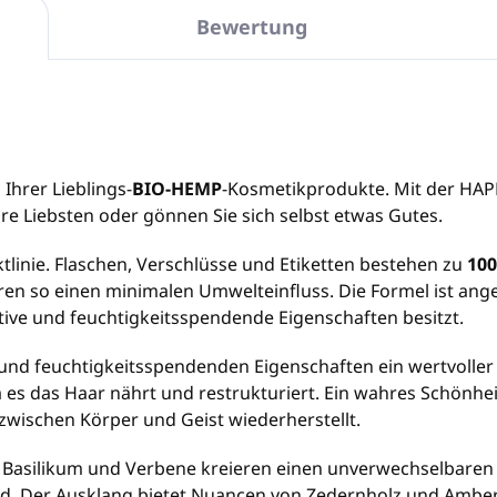
Bewertung
N
hrer Lieblings-
BIO-HEMP
-Kosmetikprodukte. Mit der HAPP
re Liebsten oder gönnen Sie sich selbst etwas Gutes.
tlinie. Flaschen, Verschlüsse und Etiketten bestehen zu
100
en so einen minimalen Umwelteinfluss. Die Formel ist ang
tive und feuchtigkeitsspendende Eigenschaften besitzt.
 und feuchtigkeitsspendenden Eigenschaften ein wertvoller I
a es das Haar nährt und restrukturiert. Ein wahres Schönhei
e zwischen Körper und Geist wiederherstellt.
Basilikum und Verbene kreieren einen unverwechselbaren D
. Der Ausklang bietet Nuancen von Zedernholz und Amber