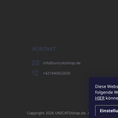
KONTAKT
info
@
unicatoshop.de
+421940652650
Diese Webs
folgende W
UNI
HIER
können
Einstell
Copyright 2026
UNICATOshop.de
. Alle Rechte vorb