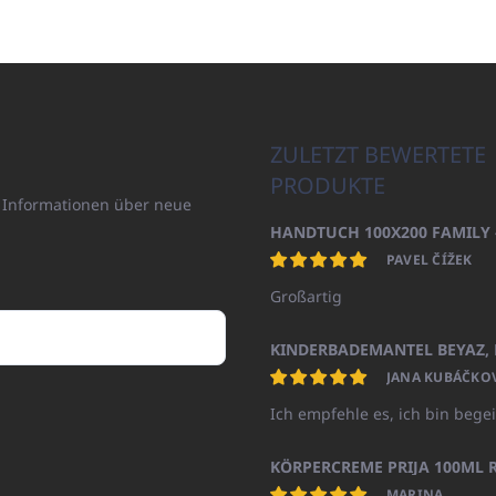
ZULETZT BEWERTETE
PRODUKTE
n Informationen über neue
PAVEL ČÍŽEK
Großartig
JANA KUBÁČKO
Ich empfehle es, ich bin begei
KÖRPERCREME PRIJA 100ML R
MARINA