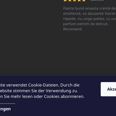
Foarte bună aceasta cremă de
emolientă, se absoarbe foarte
repede, nu unge pielea, cu un
parfum extrem de delicat.
Recomand.
ite verwendet Cookie-Dateien. Durch die
Akz
ebsite stimmen Sie der Verwendung zu.
CATO.sk
UNICATOshop.cz
UNICATO.at
UNICATO.hu
UNICATOsho
 Sie mehr lesen oder Cookies abonnieren.
ungen
ehalten.
Cookie-Einstellungen ändern