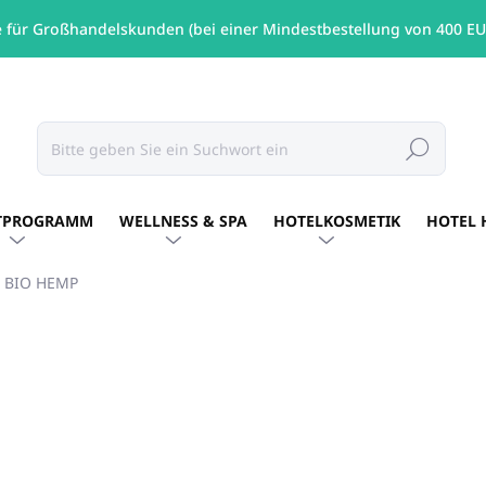
e für Großhandelskunden (bei einer Mindestbestellung von 400 EU
Suchen
TPROGRAMM
WELLNESS & SPA
HOTELKOSMETIK
HOTEL 
- BIO HEMP
MARKE:
BIO HEMP
€16,54
/ St
€13,45 ohne MwSt.
Verkaufspreis:
AUF LAGER
(46 ST)