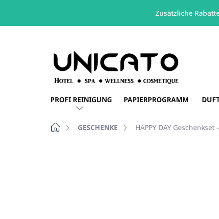
Zusätzliche Rabatt
Zum
Inhalt
springen
PROFI REINIGUNG
PAPIERPROGRAMM
DUF
Startseite
GESCHENKE
HAPPY DAY Geschenkset 
Nicht bewertet
Bewertungsdetails