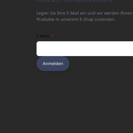
e
i
Legen Sie Ihre E-Mail ein und wir werden Ihne
l
Produkte in unserem E-Shop zusenden.
e
E-MAIL
Anmelden