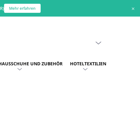
R)
✕
Mehr erfahren
WARENKORB LEEREN
WARENKORB
HAUSSCHUHE UND ZUBEHÖR
HOTELTEXTILIEN
HOTEL. AU