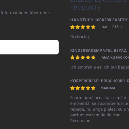
PRODUKTE
n Informationen über neue
PAVEL ČÍŽEK
Großartig
JANA KUBÁČKO
Ich empfehle es, ich bin begei
KÖRPERCREME PRIJA 100ML R
MARINA
Foarte bună aceasta cremă de
emolientă, se absoarbe foarte
repede, nu unge pielea, cu un
parfum extrem de delicat.
Recomand.