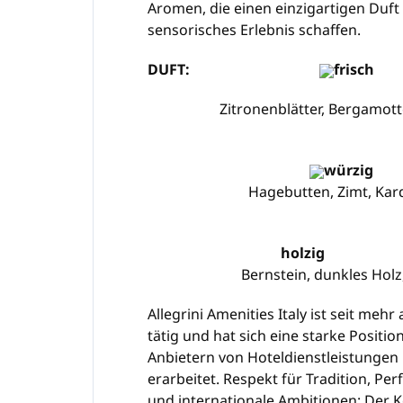
Aromen, die einen einzigartigen Duft
sensorisches Erlebnis schaffen.
DUFT:
frisch
Zitronenblätter, Bergamotte, 
würzig
Hagebutten, Zimt, Kar
holzig
Bernstein, dunkles Holz, Led
Allegrini Amenities Italy ist seit meh
tätig und hat sich eine starke Positi
Anbietern von Hoteldienstleistungen
erarbeitet. Respekt für Tradition, Per
und internationale Ambitionen: Der