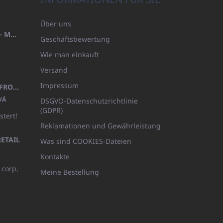
Über uns
HANDTUCH 100X200 FAMILY - MARINEBLAU (480GR)
Geschäftsbewertung
Wie man einkauft
Versand
Impressum
KINDERBADEMANTEL BEYAZ, FROTE WEISS MIT KAPUZE (400GR)
VÁ
DSGVO-Datenschutzrichtlinie
(GDPR)
stert!
Reklamationen und Gewährleistung
ETAIL
Was sind COOKIES-Dateien
Kontakte
 corp,
Meine Bestellung