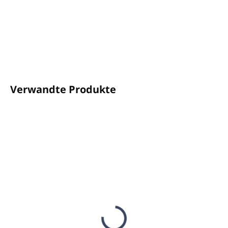
Auch für Fußböden geeignet.
Größe 40 x 40 cm
FRAGEN
ANSEHEN
Verwandte Produkte
AUF LAGER
(13 ST)
Schwedisches
Mikrofasertuch - rot