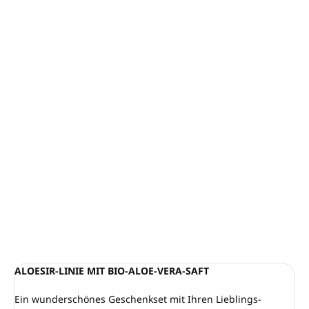
−
+
In den Warenkorb
ALOESIR Pflegeserie
mit Bio-Aloe-Vera-Saft
Setinhalt:
Duschgel und Shampoo (300 ml), Hand-
und Körpercreme (300 ml), Duschgel und Shampoo
(30 ml), Shampoo (30 ml), Körperlotion (30 ml),
Seifenstück (15 g)
Verpackt in einer HAPPY DAY Geschenkbox
Dermatologisch getestet
Hergestellt in Italien
DETAILLIERTE INFORMATIONEN
FRAGEN
ANSEHEN
ALOESIR-LINIE MIT BIO-ALOE-VERA-SAFT
Ein wunderschönes Geschenkset mit Ihren Lieblings-