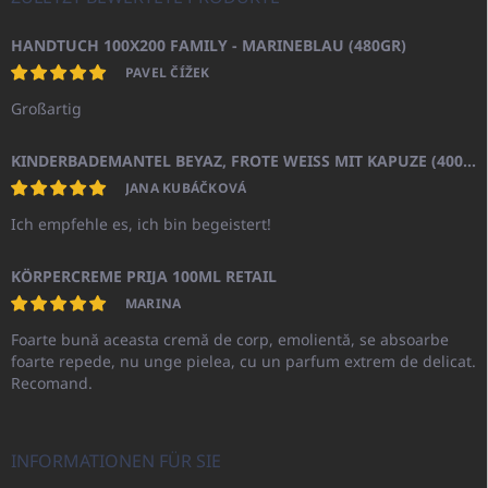
HANDTUCH 100X200 FAMILY - MARINEBLAU (480GR)
PAVEL ČÍŽEK
Großartig
KINDERBADEMANTEL BEYAZ, FROTE WEISS MIT KAPUZE (400GR)
JANA KUBÁČKOVÁ
Ich empfehle es, ich bin begeistert!
KÖRPERCREME PRIJA 100ML RETAIL
MARINA
Foarte bună aceasta cremă de corp, emolientă, se absoarbe
foarte repede, nu unge pielea, cu un parfum extrem de delicat.
Recomand.
INFORMATIONEN FÜR SIE