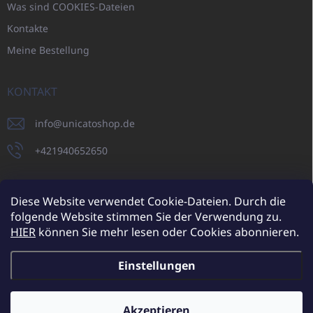
Was sind COOKIES-Dateien
Kontakte
Meine Bestellung
KONTAKT
info
@
unicatoshop.de
+421940652650
Diese Website verwendet Cookie-Dateien. Durch die
folgende Website stimmen Sie der Verwendung zu.
UNICATO.sk
UNICATOshop.cz
UNICATO.at
UNICATO.hu
HIER
können Sie mehr lesen oder Cookies abonnieren.
UNICATOshop.pl
Einstellungen
Copyright 2026
UNICATOshop.de
. Alle Rechte vorbehalten.
Cookie-
Einstellungen ändern
Akzeptieren
Zusätzliche Rabatte für Großhandelskunden (bei einer