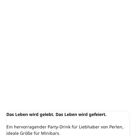
−
+
In den Warenkorb
Frizzante Rosé halbsüß, Rebsorte Ruländer Blau
Inhalt: 250 ml, Dose
Ideal für Minibars und als Party-Drink
Alkohol: 10,5 % vol.
Hergestellt in der Slowakei
DETAILLIERTE INFORMATIONEN
FRAGEN
ANSEHEN
Das Leben wird gelebt. Das Leben wird gefeiert.
Ein hervorragender Party-Drink für Liebhaber von Perlen,
ideale Größe für Minibars.