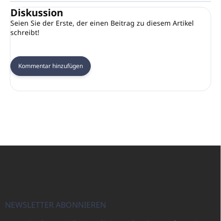
Diskussion
Seien Sie der Erste, der einen Beitrag zu diesem Artikel
schreibt!
Kommentar hinzufügen
F
u
ß
z
e
i
NEWSLETTER ABONNIEREN
l