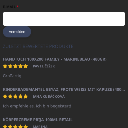
E-MAIL
Anmelden
ZULETZT BEWERTETE PRODUKTE
HANDTUCH 100X200 FAMILY - MARINEBLAU (480GR)
PAVEL ČÍŽEK
Großartig
KINDERBADEMANTEL BEYAZ, FROTE WEISS MIT KAPUZE (400GR)
JANA KUBÁČKOVÁ
Ich empfehle es, ich bin begeistert!
KÖRPERCREME PRIJA 100ML RETAIL
MARINA