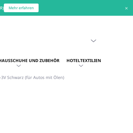
R)
✕
Mehr erfahren
WARENKORB LEEREN
WARENKORB
HAUSSCHUHE UND ZUBEHÖR
HOTELTEXTILIEN
HOTEL. AU
3V Schwarz (für Autos mit Ölen)