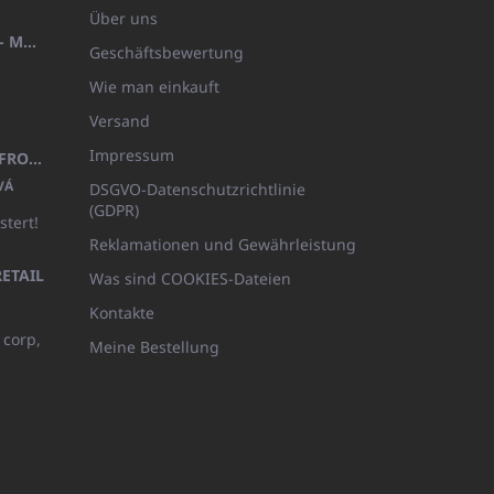
Über uns
HANDTUCH 100X200 FAMILY - MARINEBLAU (480GR)
Geschäftsbewertung
Wie man einkauft
Versand
Impressum
KINDERBADEMANTEL BEYAZ, FROTE WEISS MIT KAPUZE (400GR)
VÁ
DSGVO-Datenschutzrichtlinie
(GDPR)
stert!
Reklamationen und Gewährleistung
ETAIL
Was sind COOKIES-Dateien
Kontakte
 corp,
Meine Bestellung