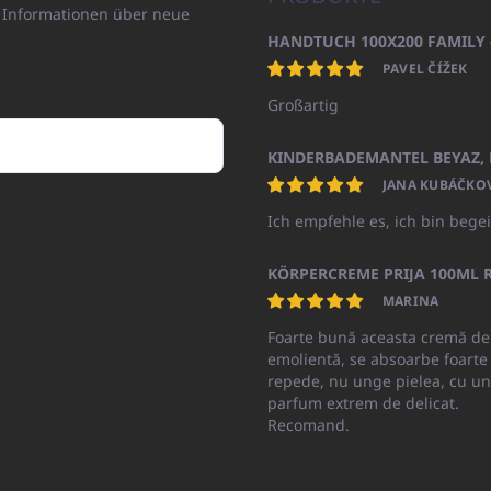
n Informationen über neue
PAVEL ČÍŽEK
Großartig
JANA KUBÁČKO
Ich empfehle es, ich bin begei
KÖRPERCREME PRIJA 100ML R
MARINA
Foarte bună aceasta cremă de
emolientă, se absoarbe foarte
repede, nu unge pielea, cu un
parfum extrem de delicat.
Recomand.