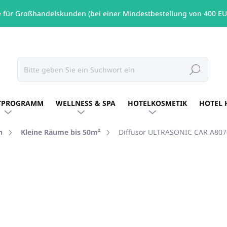
e für Großhandelskunden (bei einer Mindestbestellung von 400 EU
Suchen
TPROGRAMM
WELLNESS & SPA
HOTELKOSMETIK
HOTEL 
n
Kleine Räume bis 50m²
Diffusor ULTRASONIC CAR A807-
MARKE:
UNICATO
€34,48
/ St
€28,03 ohne MwSt.