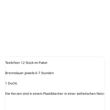
−
+
In den Warenkorb
Unser Blombeer-Duft ist fruchtig süß und angenehm säuerlich
DETAILLIERTE INFORMATIONEN
FRAGEN
ANSEHEN
Teelichter 12 Stück im Paket

Brenndauer jeweils 6-7 Stunden

1 Docht.

Die Kerzen sind in einem Plastikbecher in einer ästhetischen Netz-G