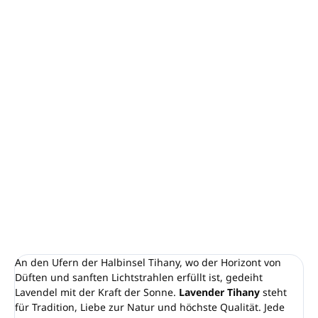
−
+
In den Warenkorb
Badesalz LAVENDER TIHANY
Inhalt: 300 g
Hochwertige Pflege inspiriert von Natur und
Aromatherapie
VEGAN
Hergestellt in Ungarn
DETAILLIERTE INFORMATIONEN
FRAGEN
ANSEHEN
An den Ufern der Halbinsel Tihany, wo der Horizont von
Düften und sanften Lichtstrahlen erfüllt ist, gedeiht
Lavendel mit der Kraft der Sonne.
Lavender Tihany
steht
für Tradition, Liebe zur Natur und höchste Qualität. Jede