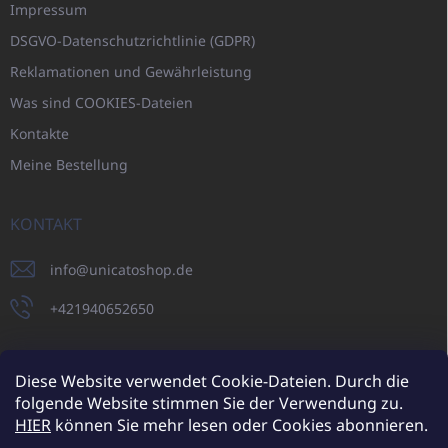
Impressum
DSGVO-Datenschutzrichtlinie (GDPR)
Reklamationen und Gewährleistung
Was sind COOKIES-Dateien
Kontakte
Meine Bestellung
KONTAKT
info
@
unicatoshop.de
+421940652650
Diese Website verwendet Cookie-Dateien. Durch die
folgende Website stimmen Sie der Verwendung zu.
UNICATO.sk
UNICATOshop.cz
UNICATO.at
UNICATO.hu
HIER
können Sie mehr lesen oder Cookies abonnieren.
UNICATOshop.pl