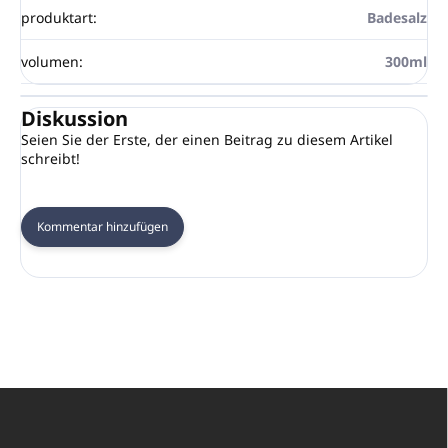
produktart
:
Badesalz
volumen
:
300ml
Diskussion
Seien Sie der Erste, der einen Beitrag zu diesem Artikel
schreibt!
Kommentar hinzufügen
F
u
ß