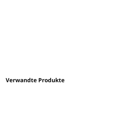
Material: WAFLE
270gr/m²
Farbe: weiß, beige Zierstreifen
Zusammensetzung: 80 % ägyptische Baumwolle + 20
% Polyester
Produktion: Griechenland
DETAILLIERTE INFORMATIONEN
FRAGEN
ANSEHEN
Verwandte Produkte
NEUHEIT