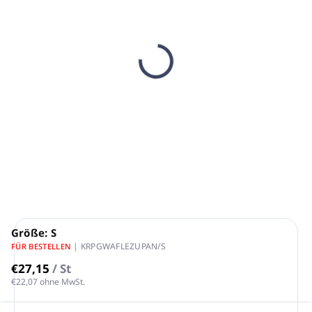
AUF LAGER
(146 ST)
Ersatzgürtel für
WAFFLE - Bademantel
€6,40
€5,20 ohne MwSt.
In den Warenkorb
Größe: S
| KRPGWAFLEZUPAN/S
FÜR BESTELLEN
€27,15
/ St
€22,07 ohne MwSt.