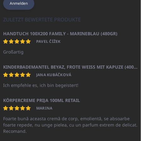
Anmelden
ZULETZT BEWERTETE PRODUKTE
HANDTUCH 100X200 FAMILY - MARINEBLAU (480GR)
PAVEL ČÍŽEK
Großartig
KINDERBADEMANTEL BEYAZ, FROTE WEISS MIT KAPUZE (400GR)
JANA KUBÁČKOVÁ
Ich empfehle es, ich bin begeistert!
KÖRPERCREME PRIJA 100ML RETAIL
MARINA
Foarte bună aceasta cremă de corp, emolientă, se absoarbe
foarte repede, nu unge pielea, cu un parfum extrem de delicat.
Recomand.