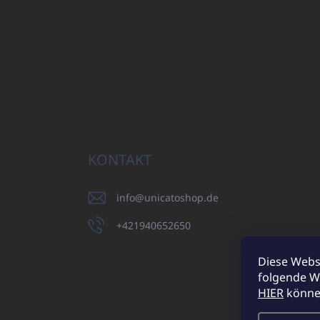
KONTAKT
info
@
unicatoshop.de
+421940652650
Diese Webs
folgende W
UNI
HIER
können