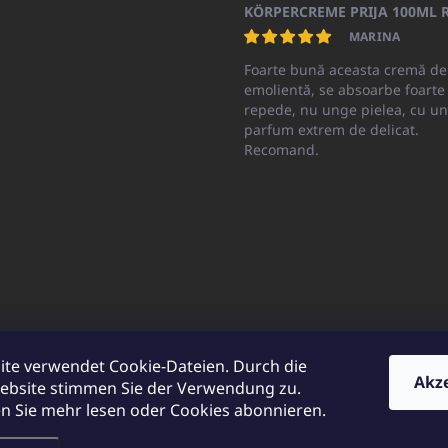
KÖRPERCREME PRIJA 100ML R
MARINA
Foarte bună aceasta cremă de
emolientă, se absoarbe foarte
repede, nu unge pielea, cu un
parfum extrem de delicat.
Recomand.
ite verwendet Cookie-Dateien. Durch die
Akz
ebsite stimmen Sie der Verwendung zu.
CATO.sk
UNICATOshop.cz
UNICATO.at
UNICATO.hu
UNICATOsho
 Sie mehr lesen oder Cookies abonnieren.