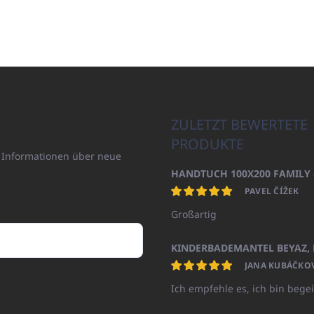
ZULETZT BEWERTETE
PRODUKTE
n Informationen über neue
PAVEL ČÍŽEK
Großartig
JANA KUBÁČKO
Ich empfehle es, ich bin begei