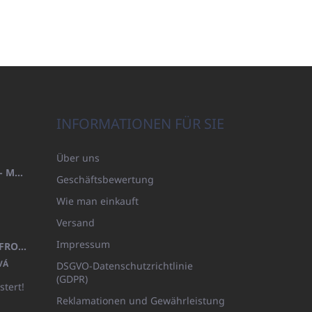
INFORMATIONEN FÜR SIE
Über uns
HANDTUCH 100X200 FAMILY - MARINEBLAU (480GR)
Geschäftsbewertung
Wie man einkauft
Versand
Impressum
KINDERBADEMANTEL BEYAZ, FROTE WEISS MIT KAPUZE (400GR)
VÁ
DSGVO-Datenschutzrichtlinie
(GDPR)
stert!
Reklamationen und Gewährleistung