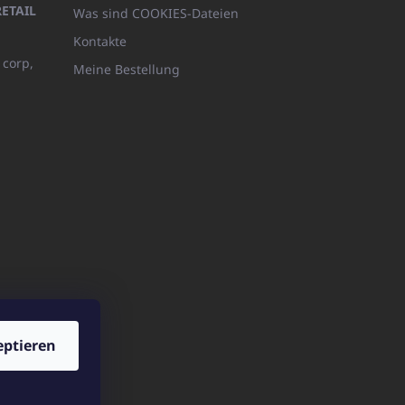
ETAIL
Was sind COOKIES-Dateien
Kontakte
 corp,
Meine Bestellung
eptieren
p.pl