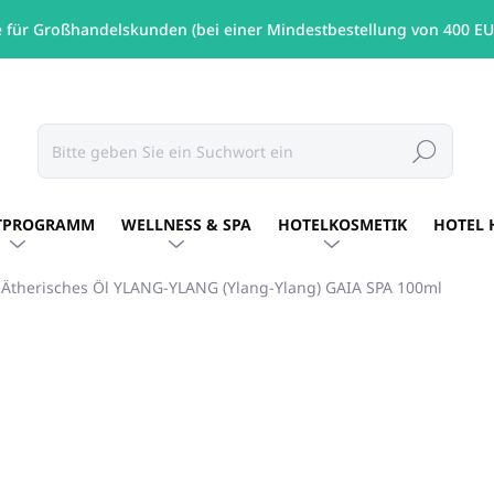
e für Großhandelskunden (bei einer Mindestbestellung von 400 EU
Suchen
TPROGRAMM
WELLNESS & SPA
HOTELKOSMETIK
HOTEL 
Ätherisches Öl YLANG-YLANG (Ylang-Ylang) GAIA SPA 100ml
MARKE:
GAIA SPA
€45,03
/ Stck