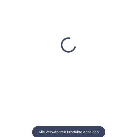
AUF LAGER
AUF LAGER
(15 ST)
(8 ST)
Bambusstäbchen für
Duftender Diffusor
ANUHEA Diffusoren
ANUHEA 400ml -
VANILLA & VERBENA
€4,84
€37,88
€3,93 ohne MwSt.
€30,80 ohne MwSt.
In den Warenkorb
In den Warenkorb
Alle verwandten Produkte anzeigen