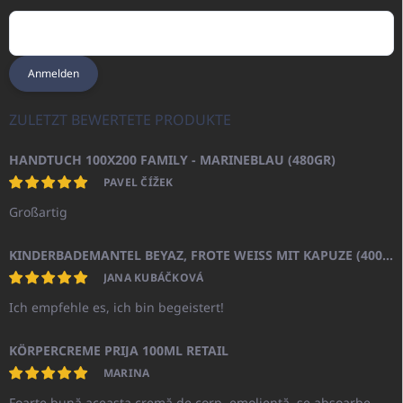
Anmelden
ZULETZT BEWERTETE PRODUKTE
HANDTUCH 100X200 FAMILY - MARINEBLAU (480GR)
PAVEL ČÍŽEK
Großartig
KINDERBADEMANTEL BEYAZ, FROTE WEISS MIT KAPUZE (400GR)
JANA KUBÁČKOVÁ
Ich empfehle es, ich bin begeistert!
KÖRPERCREME PRIJA 100ML RETAIL
MARINA
Foarte bună aceasta cremă de corp, emolientă, se absoarbe